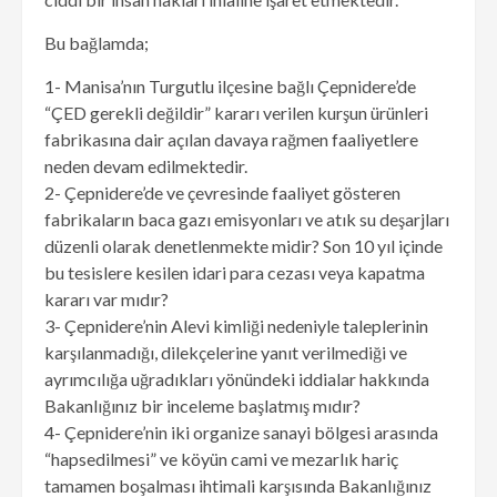
Bu bağlamda;
1- Manisa’nın Turgutlu ilçesine bağlı Çepnidere’de
“ÇED gerekli değildir” kararı verilen kurşun ürünleri
fabrikasına dair açılan davaya rağmen faaliyetlere
neden devam edilmektedir.
2- Çepnidere’de ve çevresinde faaliyet gösteren
fabrikaların baca gazı emisyonları ve atık su deşarjları
düzenli olarak denetlenmekte midir? Son 10 yıl içinde
bu tesislere kesilen idari para cezası veya kapatma
kararı var mıdır?
3- Çepnidere’nin Alevi kimliği nedeniyle taleplerinin
karşılanmadığı, dilekçelerine yanıt verilmediği ve
ayrımcılığa uğradıkları yönündeki iddialar hakkında
Bakanlığınız bir inceleme başlatmış mıdır?
4- Çepnidere’nin iki organize sanayi bölgesi arasında
“hapsedilmesi” ve köyün cami ve mezarlık hariç
tamamen boşalması ihtimali karşısında Bakanlığınız