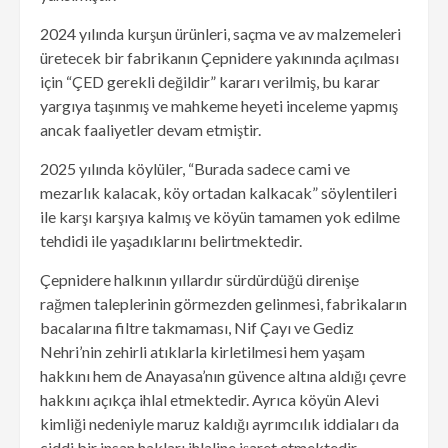
2024 yılında kurşun ürünleri, saçma ve av malzemeleri
üretecek bir fabrikanın Çepnidere yakınında açılması
için “ÇED gerekli değildir” kararı verilmiş, bu karar
yargıya taşınmış ve mahkeme heyeti inceleme yapmış
ancak faaliyetler devam etmiştir.
2025 yılında köylüler, “Burada sadece cami ve
mezarlık kalacak, köy ortadan kalkacak” söylentileri
ile karşı karşıya kalmış ve köyün tamamen yok edilme
tehdidi ile yaşadıklarını belirtmektedir.
Çepnidere halkının yıllardır sürdürdüğü direnişe
rağmen taleplerinin görmezden gelinmesi, fabrikaların
bacalarına filtre takmaması, Nif Çayı ve Gediz
Nehri’nin zehirli atıklarla kirletilmesi hem yaşam
hakkını hem de Anayasa’nın güvence altına aldığı çevre
hakkını açıkça ihlal etmektedir. Ayrıca köyün Alevi
kimliği nedeniyle maruz kaldığı ayrımcılık iddiaları da
ciddi bir insan hakları ihlaline işaret etmektedir.