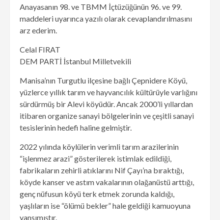
Anayasanın 98. ve TBMM İçtüzüğünün 96. ve 99.
maddeleri uyarınca yazılı olarak cevaplandırılmasını
arz ederim.
Celal FIRAT
DEM PARTİ İstanbul Milletvekili
Manisa’nın Turgutlu ilçesine bağlı Çepnidere Köyü,
yüzlerce yıllık tarım ve hayvancılık kültürüyle varlığını
sürdürmüş bir Alevi köyüdür. Ancak 2000’li yıllardan
itibaren organize sanayi bölgelerinin ve çeşitli sanayi
tesislerinin hedefi haline gelmiştir.
2022 yılında köylülerin verimli tarım arazilerinin
“işlenmez arazi” gösterilerek istimlak edildiği,
fabrikaların zehirli atıklarını Nif Çayı’na bıraktığı,
köyde kanser ve astım vakalarının olağanüstü arttığı,
genç nüfusun köyü terk etmek zorunda kaldığı,
yaşlıların ise “ölümü bekler” hale geldiği kamuoyuna
yansımıştır.