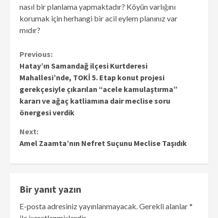
nasıl bir planlama yapmaktadır? Köyün varlığını
korumak için herhangi bir acil eylem planınız var
mıdır?
Continue
Previous:
Hatay’ın Samandağ ilçesi Kurtderesi
Reading
Mahallesi’nde, TOKİ 5. Etap konut projesi
gerekçesiyle çıkarılan “acele kamulaştırma”
kararı ve ağaç katliamına dair meclise soru
önergesi verdik
Next:
Amel Zaamta’nın Nefret Suçunu Meclise Taşıdık
Bir yanıt yazın
E-posta adresiniz yayınlanmayacak.
Gerekli alanlar
*
ile işaretlenmişlerdir