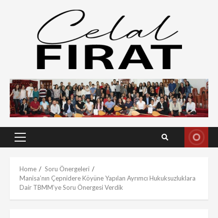
Skip
to
content
Primary
Menu
Home
Soru Önergeleri
Manisa’nın Çepnidere Köyüne Yapılan Ayrımcı Hukuksuzluklara
Dair TBMM’ye Soru Önergesi Verdik