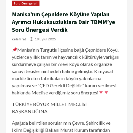
Soru Önergeleri
Manisa’nın Çepnidere Köyüne Yapılan
Ayrımcı Hukuksuzluklara Dair TBMM’ye
Soru Önergesi Verdik
celalfirat
19 Eylül 2025
Manisa’nın Turgutlu ilçesine bağlı Çepnidere Köyü,
yüzlerce yıllık tarım ve hayvancılık kültürüyle varlığını
sürdürmeye çalışan bir Alevi köyü olarak organize
sanayi tesislerinin hedefi haline gelmiştir. Kimyasal
madde üreten fabrikaların köyün yakınlarına
yapılması ve “ÇED Gerekli Değildir” kararı verilmesi
hakkında Meclise verdiğimiz soru önergesi
TÜRKİYE BÜYÜK MİLLET MECLİSİ
BAŞKANLIĞINA
Aşağıda belirtilen sorularımın Çevre, Şehircilik ve
İklim Değişikliği Bakanı Murat Kurum tarafından