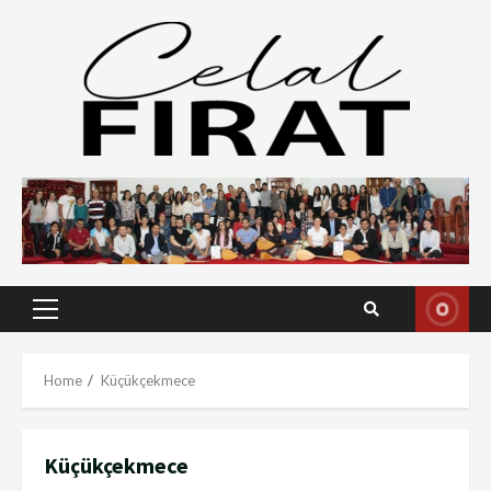
Skip
to
content
Primary
Menu
Home
Küçükçekmece
Küçükçekmece