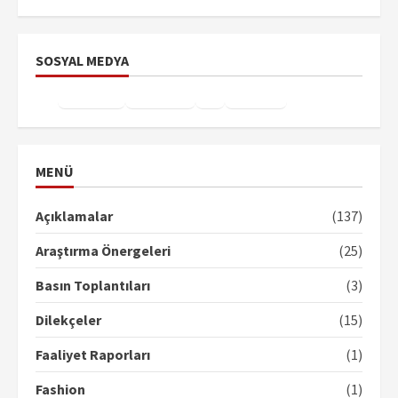
SOSYAL MEDYA
Facebook
Instagram
X
YouTube
TikTok
MENÜ
Açıklamalar
(137)
Araştırma Önergeleri
(25)
Basın Toplantıları
(3)
Dilekçeler
(15)
Faaliyet Raporları
(1)
Fashion
(1)