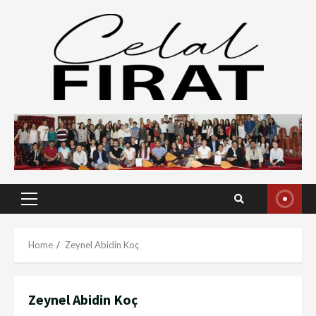
Skip
to
content
Primary
Menu
Home
Zeynel Abidin Koç
Zeynel Abidin Koç