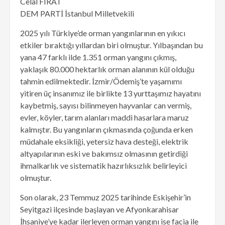
Celal FIRAT
DEM PARTİ İstanbul Milletvekili
2025 yılı Türkiye’de orman yangınlarının en yıkıcı
etkiler bıraktığı yıllardan biri olmuştur. Yılbaşından bu
yana 47 farklı ilde 1.351 orman yangını çıkmış,
yaklaşık 80.000 hektarlık orman alanının kül olduğu
tahmin edilmektedir. İzmir/Ödemiş’te yaşamımı
yitiren üç insanımız ile birlikte 13 yurttaşımız hayatını
kaybetmiş, sayısı bilinmeyen hayvanlar can vermiş,
evler, köyler, tarım alanları maddi hasarlara maruz
kalmıştır. Bu yangınların çıkmasında çoğunda erken
müdahale eksikliği, yetersiz hava desteği, elektrik
altyapılarının eski ve bakımsız olmasının getirdiği
ihmalkarlık ve sistematik hazırlıksızlık belirleyici
olmuştur.
Son olarak, 23 Temmuz 2025 tarihinde Eskişehir’in
Seyitgazi ilçesinde başlayan ve Afyonkarahisar
İhsaniye’ye kadar ilerleyen orman yangını ise facia ile