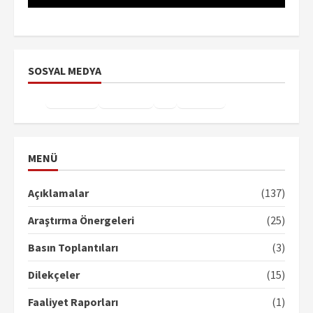
SOSYAL MEDYA
Facebook
Instagram
X
YouTube
TikTok
MENÜ
Açıklamalar
(137)
Araştırma Önergeleri
(25)
Basın Toplantıları
(3)
Dilekçeler
(15)
Faaliyet Raporları
(1)